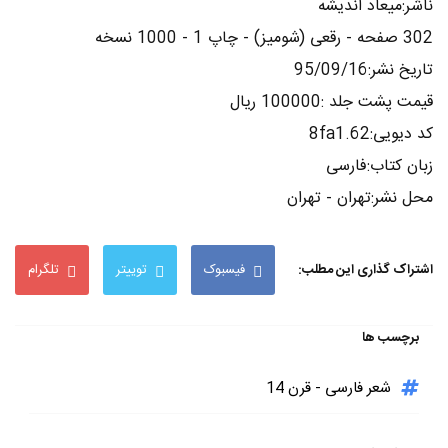
ناشر:میعاد اندیشه
302 صفحه - رقعی (شومیز) - چاپ 1 - 1000 نسخه
تاریخ نشر:95/09/16
قیمت پشت جلد :100000 ریال
کد دیویی:8fa1.62
زبان کتاب:فارسی
محل نشر:تهران - تهران
اشتراک گذاری این مطلب:
فیسبوک
توییتر
تلگرام
برچسب ها
شعر فارسی - قرن 14