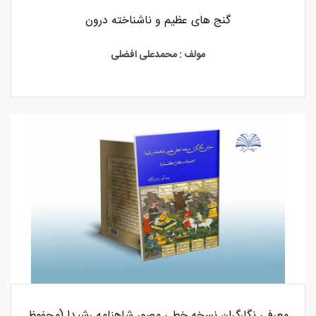
گنج های عظیم و ناشناخته درون
مولف : محمدعلی افضلی
معرفی نگارگران نسخه خطی مصور شاهنامه رشیدا (محفوظ