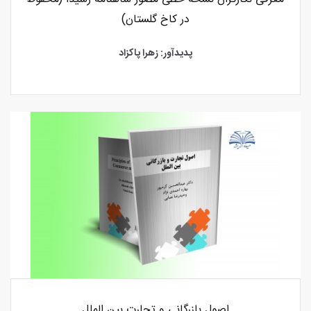
در کاخ گلستان)
پدیدآور: زهرا پاکزاد
اصول بازرگانی و تجارت بین الملل