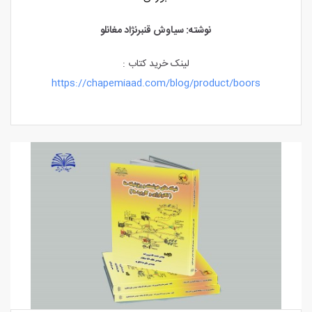
نوشته: سیاوش قنبرنژاد مغانلو
لینک خرید کتاب :
https://chapemiaad.com/blog/product/boors