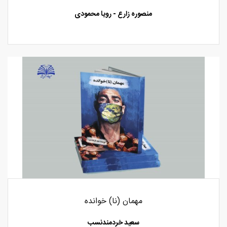
منصوره زارع - رویا محمودی
مهمان (نا) خوانده
سعید خردمندنسب