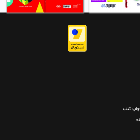
 چاپ کتاب
ده