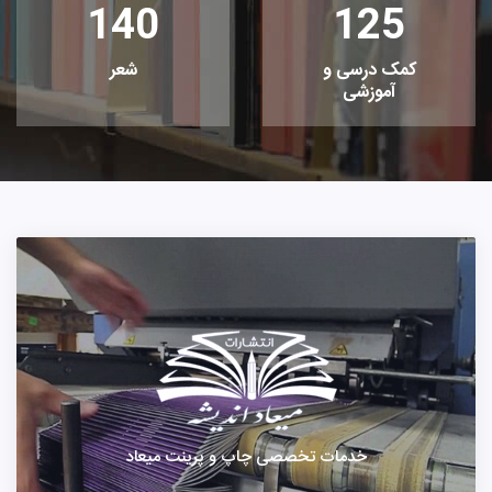
140
125
کمک درسی و
شعر
آموزشی
خدمات تخصصی چاپ و پرینت میعاد