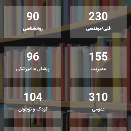
90
230
فنی/مهندسی
روانشناسی
96
155
مدیریت
پزشکی/دامپزشکی
104
310
عمومی
کودک و نوجوان