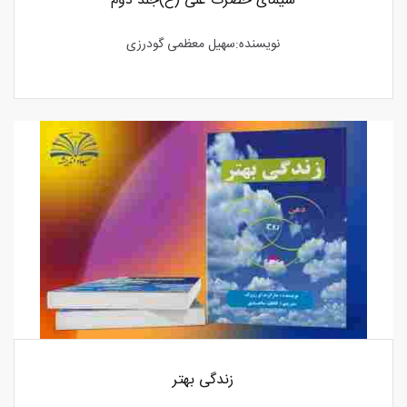
سیمای حضرت علی (ع)جلد دوم
نویسنده:سهیل معظمی گودرزی
زندگی بهتر