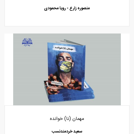
منصوره زارع - رویا محمودی
مهمان (نا) خوانده
سعید خردمندنسب