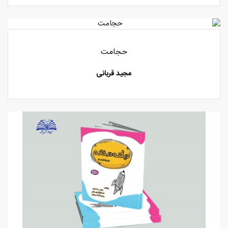
حجامت
مجید قربانی