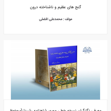
گنج های عظیم و ناشناخته درون
مولف : محمدعلی افضلی
معرفی نگارگران نسخه خطی مصور شاهنامه رشیدا (محفوظ