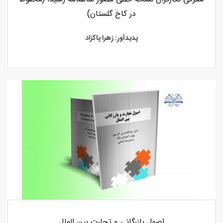
در کاخ گلستان)
پدیدآور: زهرا پاکزاد
اصول بازرگانی و تجارت بین الملل