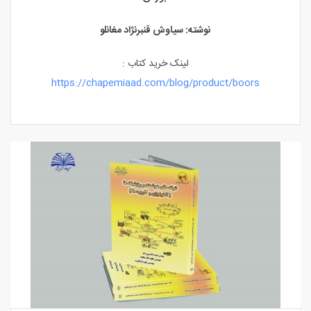
نوشته: سیاوش قنبرنژاد مغانلو
لینک خرید کتاب :
https://chapemiaad.com/blog/product/boors