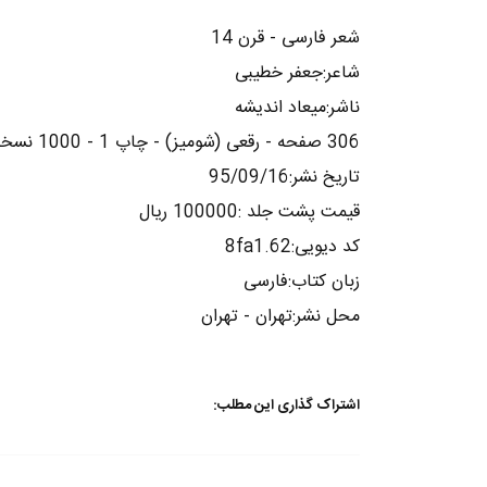
شعر فارسی - قرن 14
شاعر:جعفر خطیبی
ناشر:میعاد اندیشه
306 صفحه - رقعی (شومیز) - چاپ 1 - 1000 نسخه
تاریخ نشر:95/09/16
قیمت پشت جلد :100000 ریال
کد دیویی:8fa1.62
زبان کتاب:فارسی
محل نشر:تهران - تهران
اشتراک گذاری این مطلب: