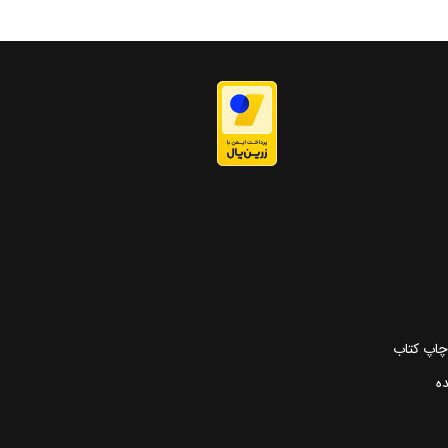
 چاپ کتاب
ده