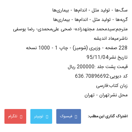
سگ‌ها - تولید مثل - اندام‌ها - بیماری‌ها
گربه‌ها - تولید مثل - اندام‌ها - بیماری‌ها
مترجم:سیدمحمد مجتهدزاده- ضحی علی‌محمدی- رضا یوسفی
ناشر:میعاد اندیشه
228 صفحه - وزیری (شومیز) - چاپ 1 - 1000 نسخه
تاریخ نشر:95/11/04
قیمت پشت جلد :200000 ریال
کد دیویی:636.70896692
زبان کتاب:فارسی
محل نشر:تهران - تهران
اشتراک گذاری این مطلب:
فیسبوک
توییتر
تلگرام