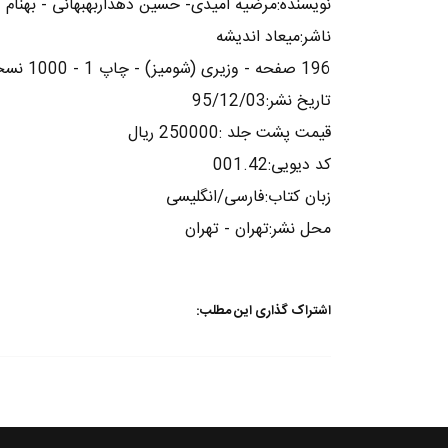
نویسنده:مرضیه امیدی- حسین دهداربهبهانی - بهنام 
ناشر:میعاد اندیشه
196 صفحه - وزیری (شومیز) - چاپ 1 - 1000 نسخه
تاریخ نشر:95/12/03
قیمت پشت جلد :250000 ریال
کد دیویی:001.42
زبان کتاب:فارسی/انگلیسی
محل نشر:تهران - تهران
اشتراک گذاری این مطلب: