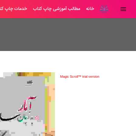
خانه
مطالب آموزشی چاپ کتاب
خدمات چاپ کت
Magic Scroll™ trial version