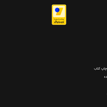
 چاپ کتاب
ده