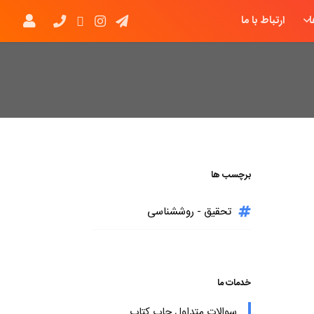
ارتباط با ما
برچسب ها
تحقیق - روششناسی
خدمات ما
سوالات متداول چاپ کتاب