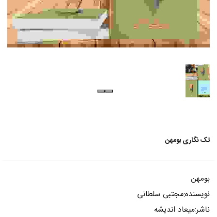
تک نگاری بومهن
بومهن
نویسنده:مجتبی سلطانی
ناشر:میعاد اندیشه