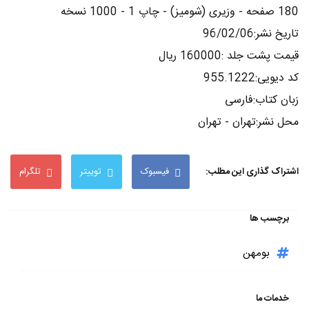
180 صفحه - وزیری (شومیز) - چاپ 1 - 1000 نسخه
تاریخ نشر:96/02/06
قیمت پشت جلد :160000 ریال
کد دیویی:955.1222
زبان کتاب:فارسی
محل نشر:تهران - تهران
اشتراک گذاری این مطلب:
فیسبوک
توییتر
تلگرام
برچسب ها
بومهن
خدمات ما