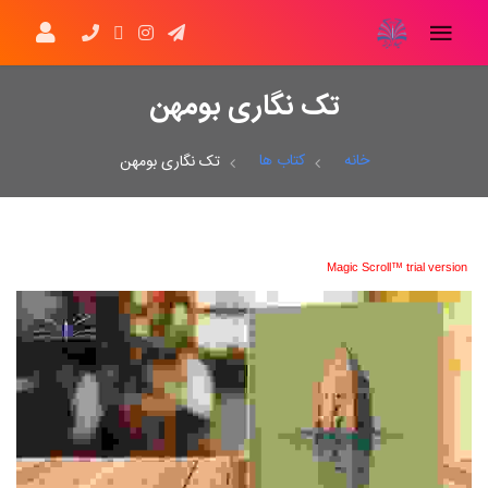
تک نگاری بومهن
خانه
کتاب ها
تک نگاری بومهن
Magic Scroll™ trial version