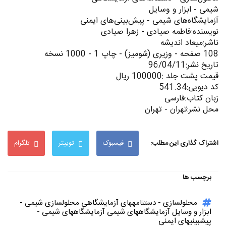
شیمی - ابزار و وسایل
آزمایشگاه‌های شیمی - پیش‌بینی‌‌های ایمنی
نویسنده:فاطمه صیادی - زهرا صیادی
ناشر:میعاد اندیشه
108 صفحه - وزیری (شومیز) - چاپ 1 - 1000 نسخه
تاریخ نشر:96/04/11
قیمت پشت جلد :100000 ریال
کد دیویی:541.34
زبان کتاب:فارسی
محل نشر:تهران - تهران
اشتراک گذاری این مطلب:
فیسبوک
توییتر
تلگرام
برچسب ها
محلولسازی - دستنامههای آزمایشگاهی محلولسازی شیمی -
ابزار و وسایل آزمایشگاههای شیمی آزمایشگاههای شیمی -
پیشبینیهای ایمنی