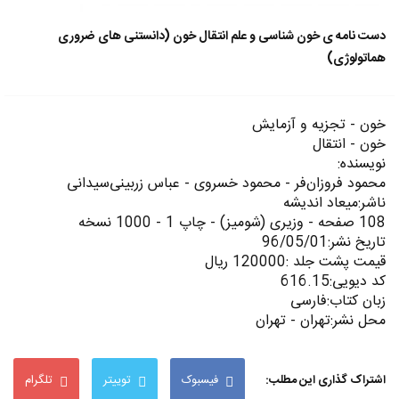
دست نامه ی خون شناسی و علم انتقال خون (دانستنی های ضروری
هماتولوژی)
خون - تجزیه و آزمایش
خون - انتقال
نویسنده:
محمود فروزان‌فر - محمود خسروی - عباس زربینی‌سیدانی
ناشر:میعاد اندیشه
108 صفحه - وزیری (شومیز) - چاپ 1 - 1000 نسخه
تاریخ نشر:96/05/01
قیمت پشت جلد :120000 ریال
کد دیویی:616.15
زبان کتاب:فارسی
محل نشر:تهران - تهران
اشتراک گذاری این مطلب:
فیسبوک
توییتر
تلگرام