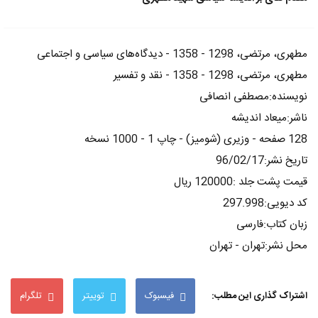
مطهری، مرتضی، 1298 - 1358 - دیدگاه‌های سیاسی و اجتماعی
مطهری، مرتضی، 1298 - 1358 - نقد و تفسیر
نویسنده:مصطفی انصافی
ناشر:میعاد اندیشه
128 صفحه - وزیری (شومیز) - چاپ 1 - 1000 نسخه
تاریخ نشر:96/02/17
قیمت پشت جلد :120000 ریال
کد دیویی:297.998
زبان کتاب:فارسی
محل نشر:تهران - تهران
اشتراک گذاری این مطلب:
فیسبوک
توییتر
تلگرام