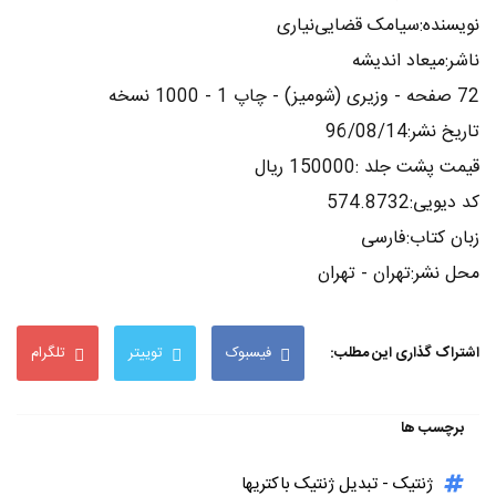
نویسنده:سیامک قضایی‌نیاری
ناشر:میعاد اندیشه
72 صفحه - وزیری (شومیز) - چاپ 1 - 1000 نسخه
تاریخ نشر:96/08/14
قیمت پشت جلد :150000 ریال
کد دیویی:574.8732
زبان کتاب:فارسی
محل نشر:تهران - تهران
اشتراک گذاری این مطلب:
فیسبوک
توییتر
تلگرام
برچسب ها
ژنتیک - تبدیل ژنتیک باکتریها