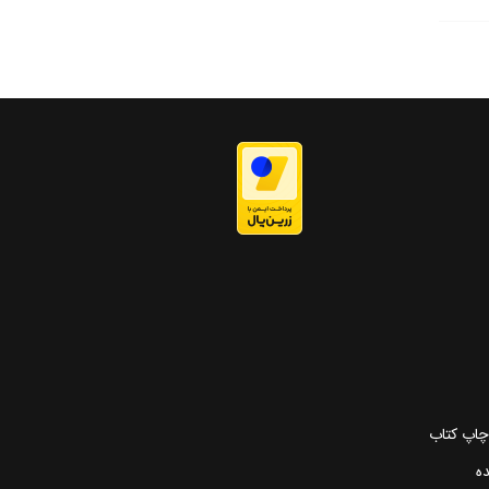
 چاپ کتاب
ده