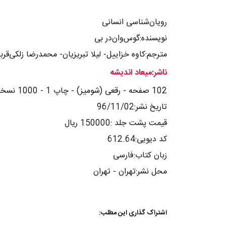
رویان‌شناسی انسانی
نویسنده:گوس‌وان‌‌در بی
مترجم:کاوه خزاییل- لیلا تبریزیان- محمدرضا زلکی‌قربا
ناشر:میعاد اندیشه
102 صفحه - رقعی (شومیز) - چاپ 1 - 1000 نسخه
تاریخ نشر:96/11/02
قیمت پشت جلد :150000 ریال
کد دیویی:612.64
زبان کتاب:فارسی
محل نشر:تهران - تهران
اشتراک گذاری این مطلب: