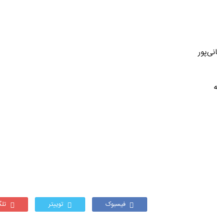
نی‌پور
فیسبوک
توییتر
تلگ