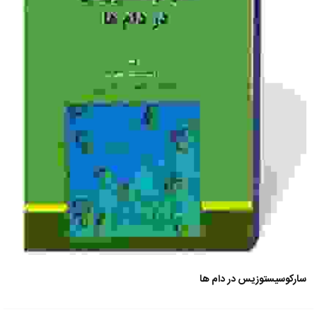
سارکوسیستوزیس در دام ها