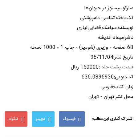
سارکوسیستوز در حیوان‌ها
تک‌یاخته‌شناسی دامپزشکی
نویسنده:سیامک قضایی‌نیاری
ناشر:میعاد اندیشه
68 صفحه - وزیری (شومیز) - چاپ 1 - 1000 نسخه
تاریخ نشر:96/11/04
قیمت پشت جلد :150000 ریال
کد دیویی:636.0896936
زبان کتاب:فارسی
محل نشر:تهران - تهران
اشتراک گذاری این مطلب:
فیسبوک
توییتر
تلگرام