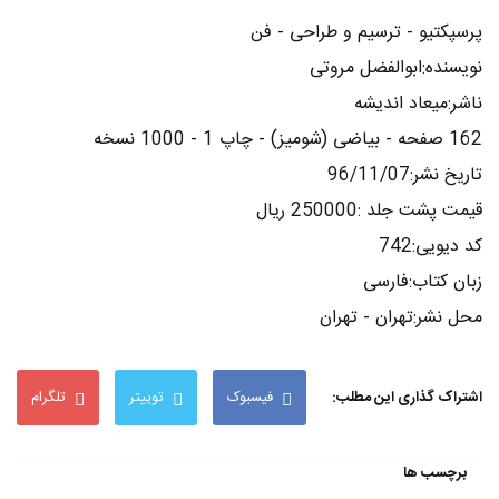
پرسپکتیو - ترسیم و طراحی - فن
نویسنده:ابوالفضل مروتی
ناشر:میعاد اندیشه
162 صفحه - بیاضی (شومیز) - چاپ 1 - 1000 نسخه
تاریخ نشر:96/11/07
قیمت پشت جلد :250000 ریال
کد دیویی:742
زبان کتاب:فارسی
محل نشر:تهران - تهران
اشتراک گذاری این مطلب:
فیسبوک
توییتر
تلگرام
برچسب ها