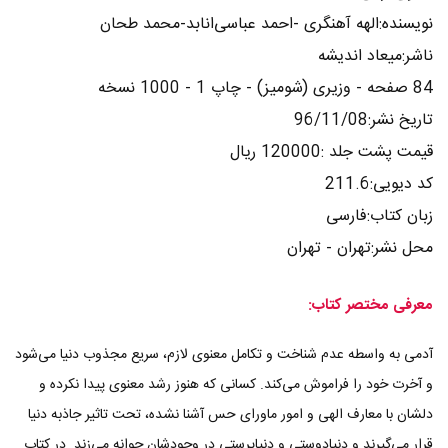
نویسنده:الهه آهنگری -احمد عباسی‌انابد-محمد طحان
ناشر:میعاد اندیشه
84 صفحه - وزیری (شومیز) - چاپ 1 - 1000 نسخه
تاریخ نشر:96/11/08
قیمت پشت جلد :120000 ریال
کد دیویی:211.6
زبان کتاب:فارسی
محل نشر:تهران - تهران
معرفی مختصر کتاب:
آدمی به واسطه عدم شناخت و تکامل معنوی لازم، سریع مجذوب دنیا می‌شود
و آخرت خود را فراموش می‌کند. کسانی که هنوز رشد معنوی پیدا نکرده و
دلشان با معارف الهی و امور ماورای حس آشنا نشده، تحت تاثیر جاذبه دنیا
قرار می‌گیرند و دنیادوستی و دنیاپرستی در وجودشان جوانه می‌زند. در کتاب