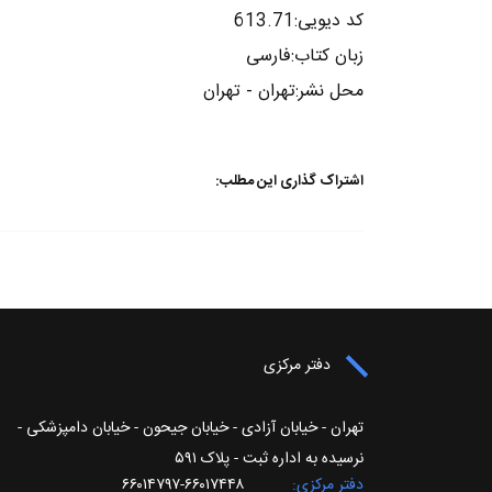
کد دیویی:613.71
زبان کتاب:فارسی
محل نشر:تهران - تهران
اشتراک گذاری این مطلب:
دفتر مرکزی
تهران - خیابان آزادی - خیابان جیحون - خیابان دامپزشکی -
نرسیده به اداره ثبت - پلاک ۵۹۱
دفتر مرکزی
۶۶۰۱۷۴۴۸-۶۶۰۱۴۷۹۷