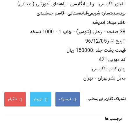
الفبای انگلیسی - زبان انگلیسی - راهنمای آموزشی (ابتدایی)
نویسنده:ساره شریفی‌قناتغستانی -قاسم جمشیدی
ناشر:میعاد اندیشه
38 صفحه - رحلی (شومیز) - چاپ 1 - 1000 نسخه
تاریخ نشر:96/12/05
قیمت پشت جلد :150000 ریال
کد دیویی:421
زبان کتاب:انگلیسی
محل نشر:تهران - تهران
اشتراک گذاری این مطلب:
فیسبوک
توییتر
تلگرام
برچسب ها