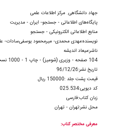
جهاد دانشگاهی. مرکز اطلاعات علمی
پایگاه‌های اطلاعاتی - جستجو- ایران - مدیریت
منابع اطلاعاتی الکترونیکی - جستجو
نویسنده:مهدی محمدی- میرمحمود یوسفی‌سادات- علی
ناشر:میعاد اندیشه
104 صفحه - وزیری (شومیز) - چاپ 1 - 1000 نسخه
تاریخ نشر:96/12/26
قیمت پشت جلد :150000 ریال
کد دیویی:025.534
زبان کتاب:فارسی
محل نشر:تهران - تهران
معرفی مختصر کتاب: