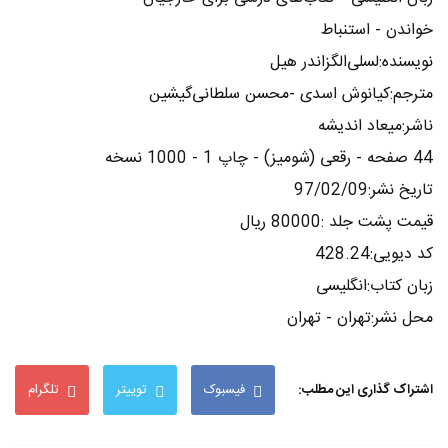
خواندن - استنباط
نویسنده:لسلی‌الگزاندر هیل
مترجم:کیانوش اسدی -محسن سلطانی‌گیشین
ناشر:میعاد اندیشه
44 صفحه - رقعی (شومیز) - چاپ 1 - 1000 نسخه
تاریخ نشر:97/02/09
قیمت پشت جلد :80000 ریال
کد دیویی:428.24
زبان کتاب:انگلیسی
محل نشر:تهران - تهران
اشتراک گذاری این مطلب:
فیسبوک
توییتر
تلگرام