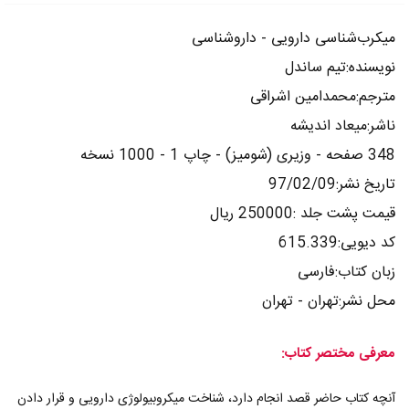
میکرب‌شناسی دارویی - داروشناسی
نویسنده:تیم ساندل
مترجم:محمدامین اشراقی
ناشر:میعاد اندیشه
348 صفحه - وزیری (شومیز) - چاپ 1 - 1000 نسخه
تاریخ نشر:97/02/09
قیمت پشت جلد :250000 ریال
کد دیویی:615.339
زبان کتاب:فارسی
محل نشر:تهران - تهران
معرفی مختصر کتاب:
آنچه کتاب حاضر قصد انجام دارد، شناخت میکروبیولوژی دارویی و قرار دادن