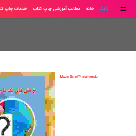
خانه
مطالب آموزشی چاپ کتاب
خدمات چاپ کت
Magic Scroll™ trial version