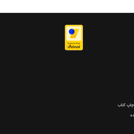
 چاپ کتاب
ده