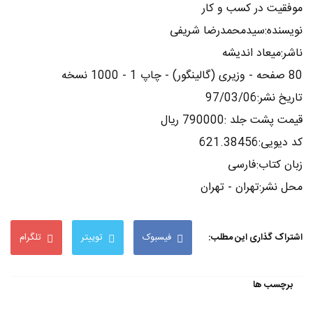
موفقیت در کسب و کار
نویسنده:سیدمحمدرضا شریفی
ناشر:میعاد اندیشه
80 صفحه - وزیری (گالینگور) - چاپ 1 - 1000 نسخه
تاریخ نشر:97/03/06
قیمت پشت جلد :790000 ریال
کد دیویی:621.38456
زبان کتاب:فارسی
محل نشر:تهران - تهران
اشتراک گذاری این مطلب:
فیسبوک
توییتر
تلگرام
برچسب ها