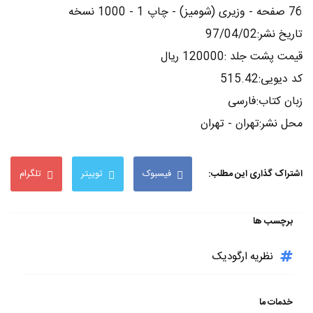
76 صفحه - وزیری (شومیز) - چاپ 1 - 1000 نسخه
تاریخ نشر:97/04/02
قیمت پشت جلد :120000 ریال
کد دیویی:515.42
زبان کتاب:فارسی
محل نشر:تهران - تهران
اشتراک گذاری این مطلب:
فیسبوک
توییتر
تلگرام
برچسب ها
نظریه ارگودیک
خدمات ما