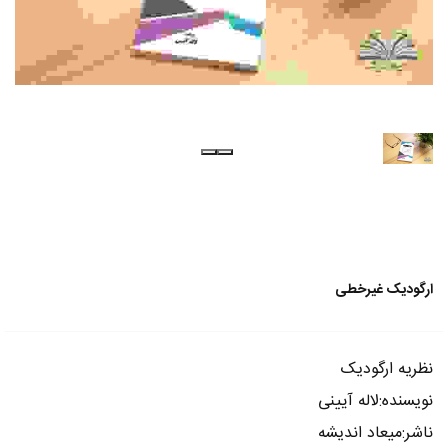
ارگودیک غیرخطی
نظریه ارگودیک
نویسنده:لاله آیینی
ناشر:میعاد اندیشه