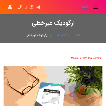
ارگودیک غیرخطی
خانه
کتاب ها
ارگودیک غیرخطی
Magic Scroll™ trial version