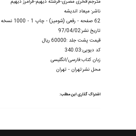
مترجم:فخری مصری-فرشته دیهیم-فرامرز دیهیم
ناشر: میعاد اندیشه
62 صفحه - رقعی (شومیز) - چاپ 1 - 1000 نسخه
تاریخ نشر:97/04/02
قیمت پشت جلد :60000 ریال
کد دیویی:340.03
زبان کتاب:فارسی/انگلیسی
محل نشر:تهران - تهران
اشتراک گذاری این مطلب: