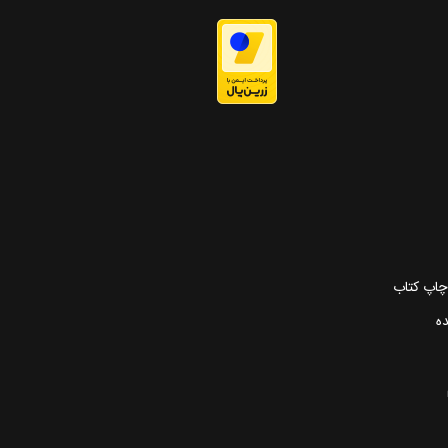
 چاپ کتاب
ده