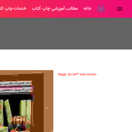
خانه
مطالب آموزشی چاپ کتاب
خدمات چاپ کت
Magic Scroll™ trial version