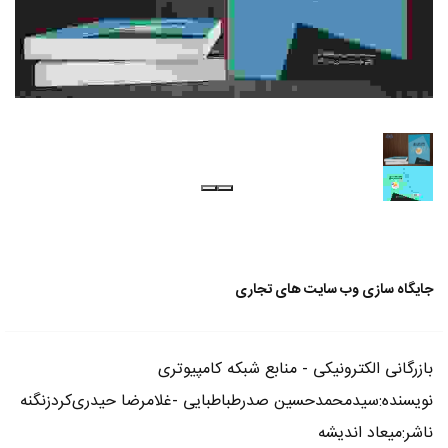
جایگاه سازی وب سایت های تجاری
بازرگانی الکترونیکی - منابع شبکه کامپیوتری
نویسنده:سیدمحمدحسین صدرطباطبایی -غلامرضا حیدری‌کردزنگنه
ناشر:میعاد اندیشه