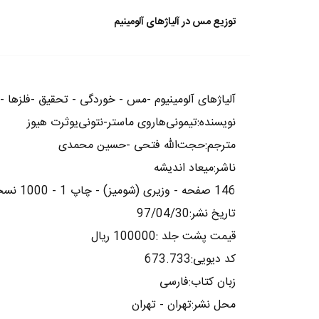
توزیع مس در آلیاژهای آلومینیم
آلیاژهای آلومینیوم -مس - خوردگی - تحقیق -فلزها -
نویسنده:تیمونی‌هاروی ماستر-نتونی‌یوثرت هیوز
مترجم:حجت‌الله فتحی -حسین محمدی
ناشر:میعاد اندیشه
146 صفحه - وزیری (شومیز) - چاپ 1 - 1000 نسخه
تاریخ نشر:97/04/30
قیمت پشت جلد :100000 ریال
کد دیویی:673.733
زبان کتاب:فارسی
محل نشر:تهران - تهران