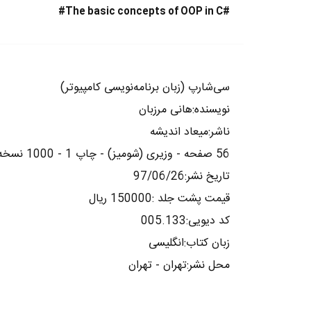
#The basic concepts of OOP in C#‏‫‭
سی‌شارپ (زبان برنامه‌نویسی کامپیوتر)
نویسنده:هانی مرزبان
ناشر:میعاد اندیشه
56 صفحه - وزیری (شومیز) - چاپ 1 - 1000 نسخه
تاریخ نشر:97/06/26
قیمت پشت جلد :150000 ریال
کد دیویی:005.133
زبان کتاب:انگلیسی
محل نشر:تهران - تهران