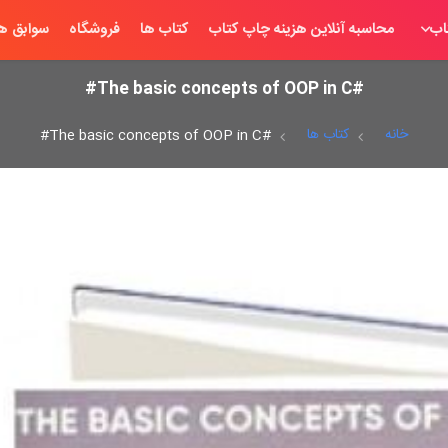
اب
محاسبه آنلاین هزینه چاپ کتاب
کتاب ها
فروشگاه
سوابق ها
#The basic concepts of OOP in C#‏‫‭
خانه
کتاب ها
#The basic concepts of OOP in C#‏‫‭