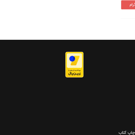
رام
 چاپ کتاب