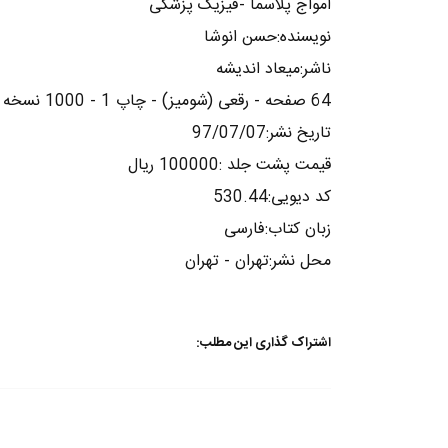
امواج پلاسما -فیزیک پزشکی
نویسنده:حسن انوشا
ناشر:میعاد اندیشه
64 صفحه - رقعی (شومیز) - چاپ 1 - 1000 نسخه
تاریخ نشر:97/07/07
قیمت پشت جلد :100000 ریال
کد دیویی:530.44
زبان کتاب:فارسی
محل نشر:تهران - تهران
اشتراک گذاری این مطلب: