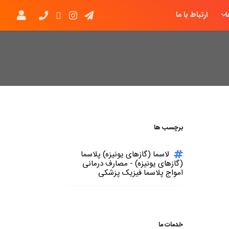
ارتباط با ما
برچسب ها
لاسما (گازهای یونیزه) پلاسما
(گازهای یونیزه) - مصارف درمانی
امواج پلاسما فیزیک پزشکی
خدمات ما