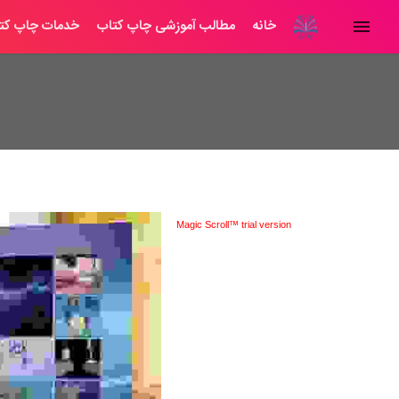
خانه
مطالب آموزشی چاپ کتاب
خدمات چاپ کت
Magic Scroll™ trial version