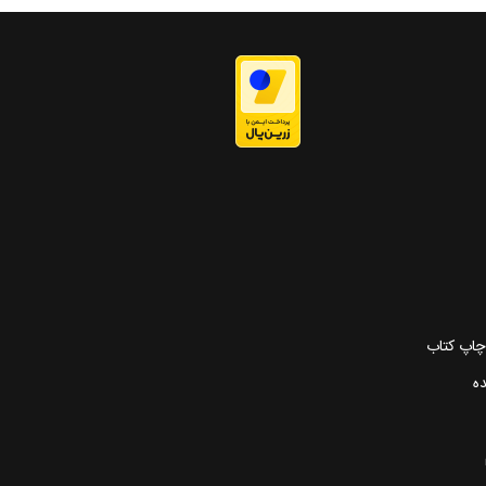
 چاپ کتاب
ده