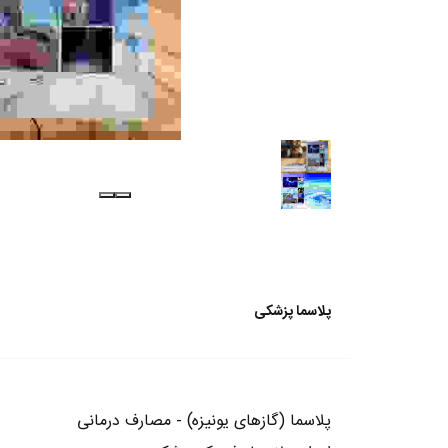
پلاسما پزشکی
پلاسما (گازهای یونیزه) - مصارف درمانی