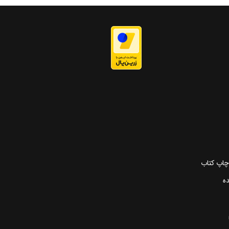
 چاپ کتاب
ده