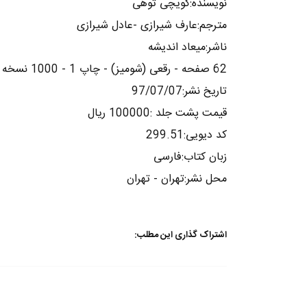
نویسنده:کویچی توهی
مترجم:عارف شیرازی -عادل شیرازی
ناشر:میعاد اندیشه
62 صفحه - رقعی (شومیز) - چاپ 1 - 1000 نسخه
تاریخ نشر:97/07/07
قیمت پشت جلد :100000 ریال
کد دیویی:299.51
زبان کتاب:فارسی
محل نشر:تهران - تهران
اشتراک گذاری این مطلب: