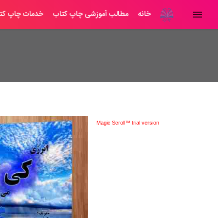
خانه
مطالب آموزشی چاپ کتاب
خدمات چاپ کت
Magic Scroll™ trial version