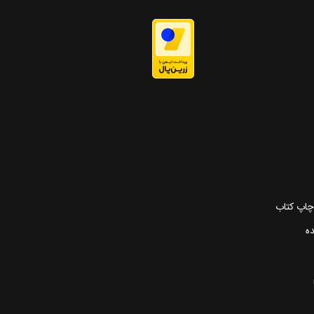
 چاپ کتاب
ده