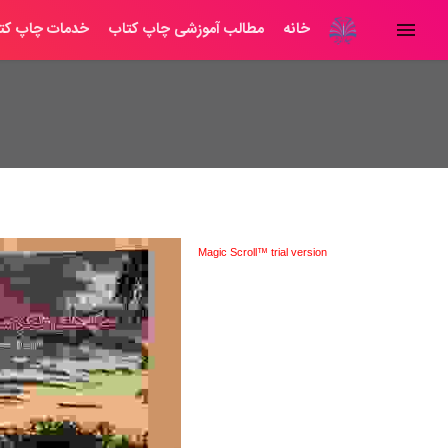
خانه
مطالب آموزشی چاپ کتاب
خدمات چاپ کت
Magic Scroll™ trial version