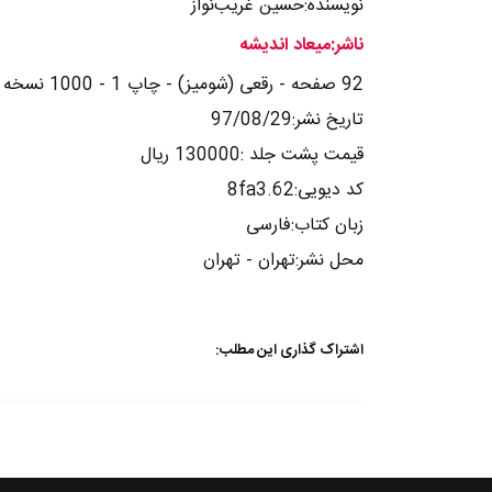
نویسنده:حسین غریب‌نواز
ناشر:میعاد اندیشه
92 صفحه - رقعی (شومیز) - چاپ 1 - 1000 نسخه
تاریخ نشر:97/08/29
قیمت پشت جلد :130000 ریال
کد دیویی:8fa3.62
زبان کتاب:فارسی
محل نشر:تهران - تهران
اشتراک گذاری این مطلب: