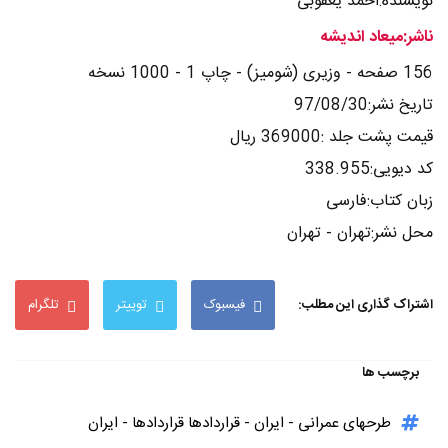
نویسنده:احمد یعقوبی
ناشر:میعاد اندیشه
156 صفحه - وزیری (شومیز) - چاپ 1 - 1000 نسخه
تاریخ نشر:97/08/30
قیمت پشت جلد :369000 ریال
کد دیویی:338.955
زبان کتاب:فارسی
محل نشر:تهران - تهران
اشتراک گذاری این مطلب:
فیسبوک
توییتر
تلگرام
برچسب ها
طرحهای عمرانی - ایران - قراردادها قراردادها - ایران