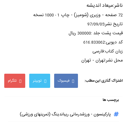
ناشر:میعاد اندیشه
صفحه - وزیری (شومیز) - چاپ
نسخه
1 - 1000
72
تاریخ نشر:
97/09/05
قیمت پشت جلد :
ریال
300000
کد دیویی:
616.833062
زبان کتاب:فارسی
محل نشر:تهران - تهران
اشتراک گذاری این مطلب:
فیسبوک
توییتر
تلگرام
برچسب ها
پارکینسون - ورزشدرمانی ریباندینگ (تمرینهای ورزشی)