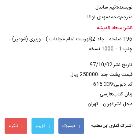
نویسنده:تیم ساندل
مترجم:محمدمهدی توانا
ناشر: میعاد اندیشه
196 صفحه - جلد 2(فهرست تمام مجلدات ) - وزیری (شومیز) -
چاپ 1 - 1000 نسخه
تاریخ نشر:97/10/02
قیمت پشت جلد :250000 ریال
کد دیویی:615.339
زبان کتاب:فارسی
محل نشر:تهران - تهران
اشتراک گذاری این مطلب:
فیسبوک
توییتر
تلگرام