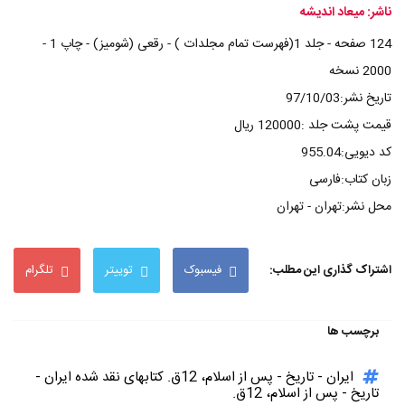
ناشر: میعاد اندیشه
124 صفحه - جلد 1(فهرست تمام مجلدات ) - رقعی (شومیز) - چاپ 1 -
2000 نسخه
تاریخ نشر:97/10/03
قیمت پشت جلد :120000 ریال
کد دیویی:955.04
زبان کتاب:فارسی
محل نشر:تهران - تهران
اشتراک گذاری این مطلب:
فیسبوک
توییتر
تلگرام
برچسب ها
ایران - تاریخ - پس از اسلام، 12ق. کتابهای نقد شده ایران -
تاریخ - پس از اسلام، 12ق.