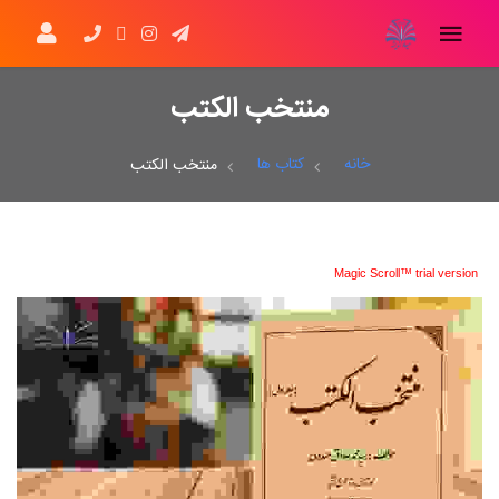
منتخب الکتب
خانه
کتاب ها
منتخب الکتب
Magic Scroll™ trial version