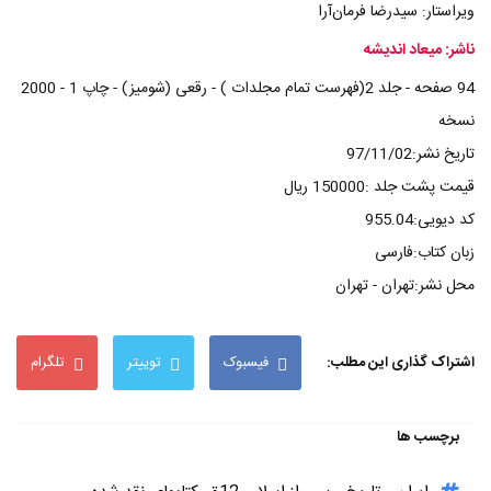
ویراستار: سیدرضا فرمان‌آرا
ناشر: میعاد اندیشه
94 صفحه - جلد 2(فهرست تمام مجلدات ) - رقعی (شومیز) - چاپ 1 - 2000
نسخه
تاریخ نشر:97/11/02
قیمت پشت جلد :150000 ریال
کد دیویی:955.04
زبان کتاب:فارسی
محل نشر:تهران - تهران
اشتراک گذاری این مطلب:
فیسبوک
توییتر
تلگرام
برچسب ها