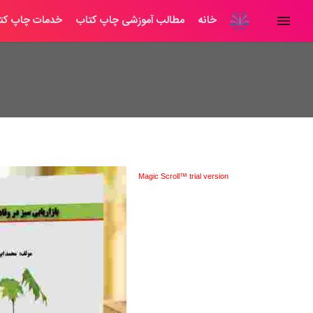
خانه
مطالب آموزشی چاپ کتاب
خدمات چاپ کت
Magic Scroll™ trial version