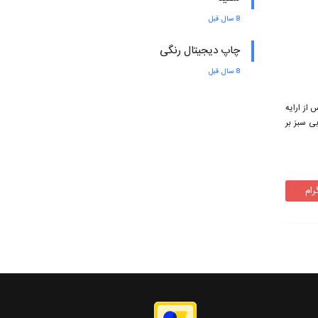
8 سال قبل
چاپ دیجیتال رنگی
8 سال قبل
از ارایه
بی سبز بر
رام