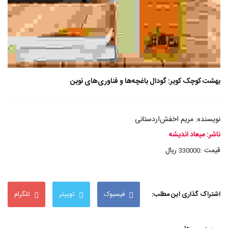
بهشت کوچک کویر: ﮔﻮدﺍل ﺑﺎﻏﭽﻪها و ﻓﻨﺎﻭﺭﯼهای ﻧﻮﯾﻦ
نویسنده: مریم اخفش‌اردستانی
ناشر: میعاد اندیشه
قیمت :
ریال
330000
اشتراک گذاری این مطلب:
فیسبوک
توییتر
تلگرام