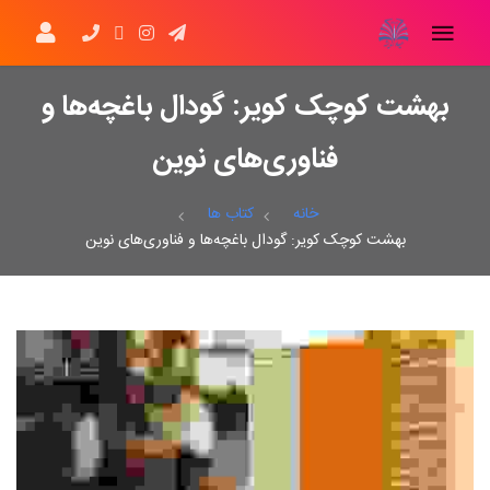
بهشت کوچک کویر: ﮔﻮدﺍل ﺑﺎﻏﭽﻪها و
ﻓﻨﺎﻭﺭﯼهای ﻧﻮﯾﻦ
خانه
کتاب ها
بهشت کوچک کویر: ﮔﻮدﺍل ﺑﺎﻏﭽﻪها و ﻓﻨﺎﻭﺭﯼهای ﻧﻮﯾﻦ