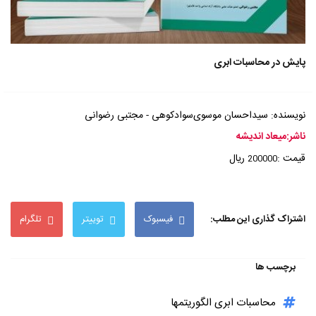
پایش در محاسبات ابری
نویسنده: سیداحسان موسوی‌سوادکوهی - مجتبی رضوانی
ناشر:میعاد اندیشه
قیمت :
ریال
200000
اشتراک گذاری این مطلب:
فیسبوک
توییتر
تلگرام
برچسب ها
محاسبات ابری الگوریتمها