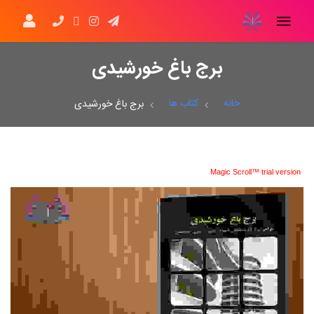
برج باغ خورشیدی
خانه
کتاب ها
برج باغ خورشیدی
Magic Scroll™ trial version