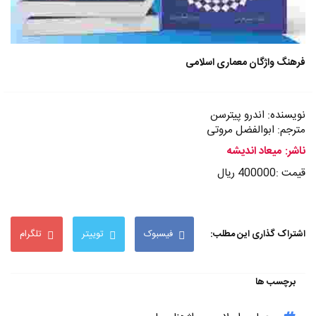
فرهنگ واژگان معماری اسلامی
نویسنده: اندرو پیترسن
مترجم: ابوالفضل مروتی
ناشر: میعاد اندیشه
قیمت :400000 ریال
اشتراک گذاری این مطلب:
فیسبوک
توییتر
تلگرام
برچسب ها