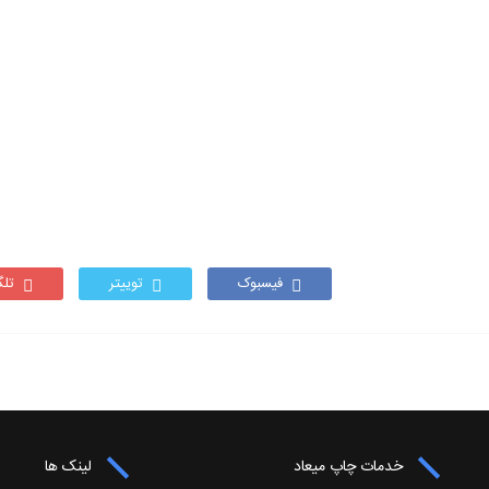
فیسبوک
توییتر
تلگ
خدمات چاپ میعاد
لینک ها