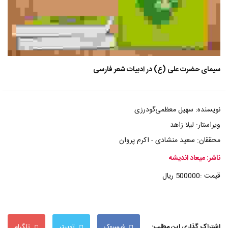
سیمای حضرت علی (ع) در ادبیات شعر فارسی
نویسنده: سهیل معظمی‌گودرزی
ویراستار: لیلا زاهد
محققان: سعید منشادی - اکرم پروان
ناشر: میعاد اندیشه
قیمت :500000 ریال
اشتراک گذاری این مطلب:
فیسبوک
توییتر
تلگرام