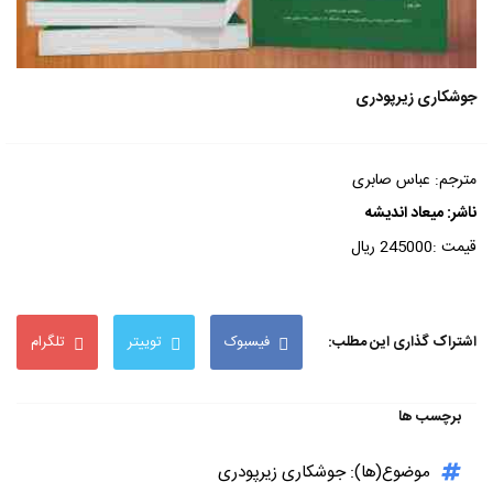
جوشکاری زیرپودری
مترجم: عباس صابری
ناشر:
میعاد اندیشه
قیمت :245000 ریال
اشتراک گذاری این مطلب:
فیسبوک
توییتر
تلگرام
برچسب ها
موضوع(ها): جوشکاری زیرپودری