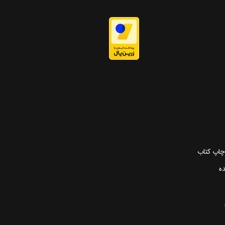
 چاپ کتاب
ده