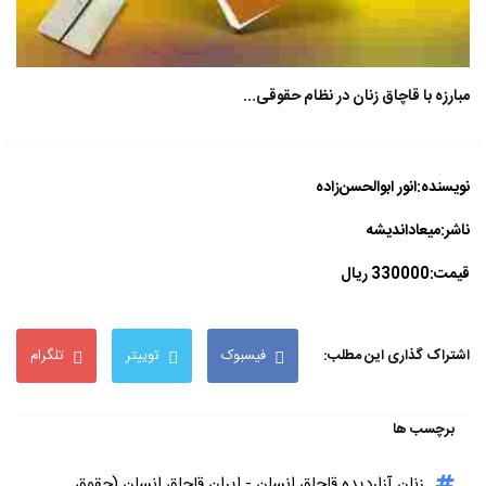
مبارزه با قاچاق زنان در نظام حقوقی...
نویسنده:انور ابوالحسن‌زاده
ناشر:میعاداندیشه
قیمت:330000 ریال
اشتراک گذاری این مطلب:
فیسبوک
توییتر
تلگرام
برچسب ها
زنان آزاردیده قاچاق انسان - ایران قاچاق انسان (حقوق