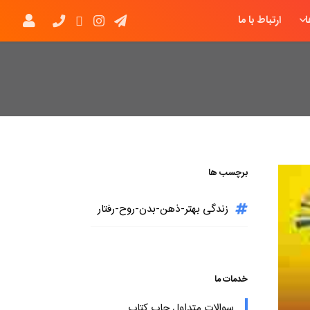
ارتباط با ما
برچسب ها
زندگی بهتر-ذهن-بدن-روح-رفتار
خدمات ما
سوالات متداول چاپ کتاب