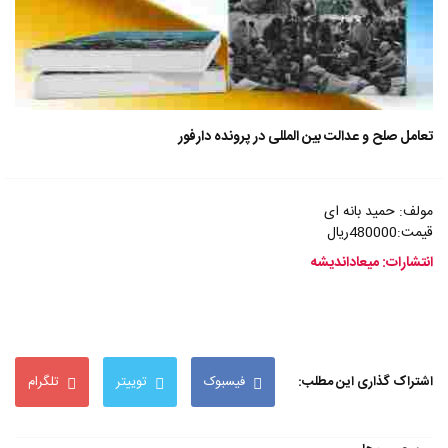
تعامل صلح و عدالت بین المللی در پرونده دارفور
مولف: حمید بانه ای
قیمت:480000ریال
انتشارات: میعاداندیشه
اشتراک گذاری این مطلب:
فیسبوک
توییتر
تلگرام